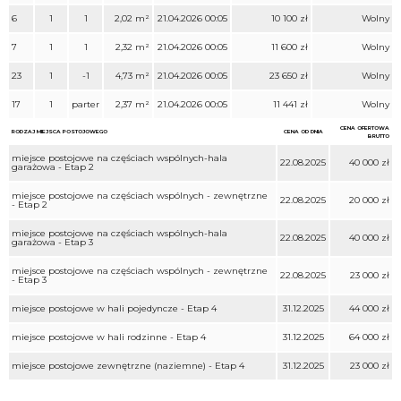
6
1
1
2,02 m²
21.04.2026 00:05
10 100 zł
Wolny
7
1
1
2,32 m²
21.04.2026 00:05
11 600 zł
Wolny
23
1
-1
4,73 m²
21.04.2026 00:05
23 650 zł
Wolny
17
1
parter
2,37 m²
21.04.2026 00:05
11 441 zł
Wolny
CENA OFERTOWA
RODZAJ MIEJSCA POSTOJOWEGO
CENA OD DNIA
BRUTTO
miejsce postojowe na częściach wspólnych-hala
22.08.2025
40 000 zł
garażowa - Etap 2
miejsce postojowe na częściach wspólnych - zewnętrzne
22.08.2025
20 000 zł
- Etap 2
miejsce postojowe na częściach wspólnych-hala
22.08.2025
40 000 zł
garażowa - Etap 3
miejsce postojowe na częściach wspólnych - zewnętrzne
22.08.2025
23 000 zł
- Etap 3
miejsce postojowe w hali pojedyncze - Etap 4
31.12.2025
44 000 zł
miejsce postojowe w hali rodzinne - Etap 4
31.12.2025
64 000 zł
miejsce postojowe zewnętrzne (naziemne) - Etap 4
31.12.2025
23 000 zł