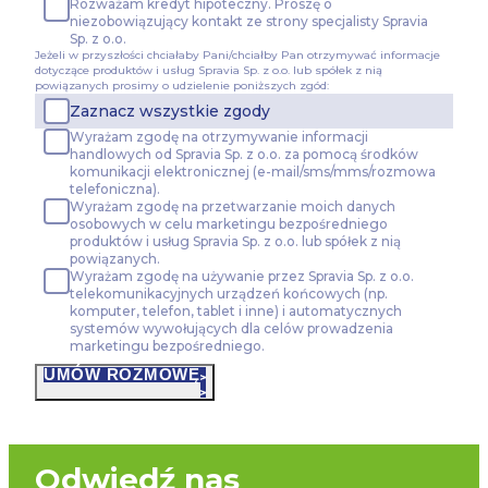
Rozważam kredyt hipoteczny. Proszę o
niezobowiązujący kontakt ze strony specjalisty Spravia
Sp. z o.o.
Jeżeli w przyszłości chciałaby Pani/chciałby Pan otrzymywać informacje
dotyczące produktów i usług Spravia Sp. z o.o. lub spółek z nią
powiązanych prosimy o udzielenie poniższych zgód:
Zaznacz wszystkie zgody
Wyrażam zgodę na otrzymywanie informacji
handlowych od Spravia Sp. z o.o. za pomocą środków
komunikacji elektronicznej (e-mail/sms/mms/rozmowa
telefoniczna).
Wyrażam zgodę na przetwarzanie moich danych
osobowych w celu marketingu bezpośredniego
produktów i usług Spravia Sp. z o.o. lub spółek z nią
powiązanych.
Wyrażam zgodę na używanie przez Spravia Sp. z o.o.
telekomunikacyjnych urządzeń końcowych (np.
komputer, telefon, tablet i inne) i automatycznych
systemów wywołujących dla celów prowadzenia
marketingu bezpośredniego.
UMÓW ROZMOWĘ
Odwiedź nas