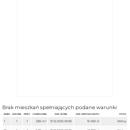
Brak mieszkań spełniających podane warunki
NUMER
BUDYNEK
PIĘTRO
POWIERZCHNIA
CENA OD DNIA
CENA OFERTOWA BRUTTO
STATUS
1
1
-1
3,85 m²
31.12.2025 00:05
15 400 zł
Wolny