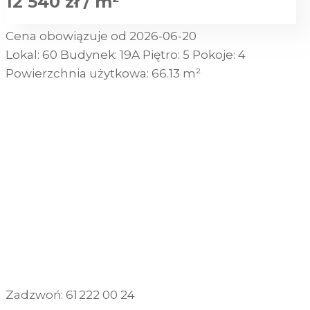
12 540 zł / m²
Cena obowiązuje od 2026-06-20
Lokal:
60
Budynek:
19A
Piętro:
5
Pokoje:
4
Powierzchnia użytkowa:
66.13 m²
SKONTAKTUJ SIĘ Z NAMI
POBIERZ RZUT TECHNICZNY
POBIERZ PROSPEKT INFORMACYJNY
Zadzwoń: 61 222 00 24