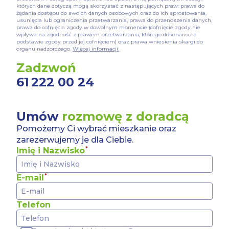
których dane dotyczą mogą skorzystać z następujących praw: prawa do
żądania dostępu do swoich danych osobowych oraz do ich sprostowania,
usunięcia lub ograniczenia przetwarzania, prawa do przenoszenia danych,
prawa do cofnięcia zgody w dowolnym momencie (cofnięcie zgody nie
wpływa na zgodność z prawem przetwarzania, którego dokonano na
podstawie zgody przed jej cofnięciem) oraz prawa wniesienia skargi do
organu nadzorczego.
Więcej informacji.
Zadzwoń
61 222 00 24
Umów
rozmowę z doradcą
Pomożemy Ci wybrać mieszkanie oraz
zarezerwujemy je dla Ciebie.
Imię i Nazwisko
E-mail
Telefon