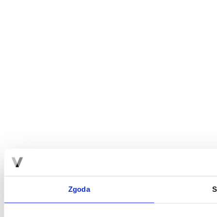
Zgoda
S