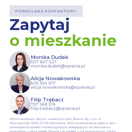
FORMULARZ KONTAKTOWY
Zapytaj
o mieszkanie
Monika Dudek
507 667 527
monika.dudek@spravia.pl
Alicja Nowakowska
605 554 917
alicja.nowakowska@spravia.pl
Filip Trębacz
797 568 519
filip.trebacz@spravia.pl
Administratorem danych osobowych jest Spravia Sp. z o.o. ul.
Skierniewicka 16/20, 01-230 Warszawa. Dane przetwarzane będą w celu
prowadzenia działań marketingowych polegających na oferowaniu
produktów i usług spółki Spravia lub spółek z nią powiązanych. Osoby,