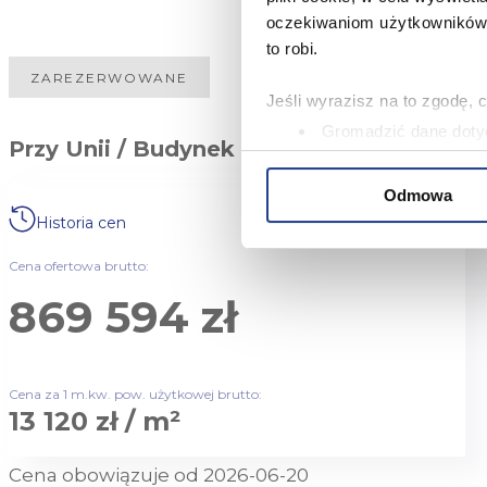
oczekiwaniom użytkowników i
to robi.
ZAREZERWOWANE
Jeśli wyrazisz na to zgodę, 
Gromadzić dane dotyc
Przy Unii / Budynek 19A
Identyfikować Twoje u
wirtualny odcisk palca)
Odmowa
Dowiedz się więcej odnośnie
Historia cen
szczegółów
. W Deklaracji 
Cena ofertowa brutto:
Niniejsza strona korzysta z 
869 594 zł
oferować funkcje społecznoś
Informacje o tym, jak korzy
analitycznym. Partnerzy mog
korzystania z ich usług.
Cena za 1 m.kw. pow. użytkowej brutto:
W serwisie wykorzystywane s
13 120 zł / m²
wybranych przez użytkownik
zbierania informacji o tym, 
Cena obowiązuje od 2026-06-20
działania Serwisu do prefer