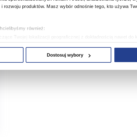
 rozwoju produktów. Masz wybór odnośnie tego, kto używa Twoi
chcielibyśmy również:
zące Twojej lokalizacji geograficznej z dokładnością nawet do 
rządzenie, aktywnie analizując charakteryzującego je zbiory dany
Dostosuj wybory
 tego, jak Twoje osobiste dane są przetwarzane oraz ustaw wła
plików cookie możesz zmienić lub wycofać swoją zgodę w dowolne
plików cookie. Wykorzystujemy pliki cookie do spersonalizowania
ciowe i analizować ruch w naszej witrynie. Korzystamy z konw
stasz z naszej witryny, udostępniamy partnerom społecznościo
ą połączyć te informacje z innymi danymi otrzymanymi od Cie
ą pliki cookie w celach zapewnienia prawidłowego działania Se
a ustawień i wszelkich wyborów dokonywanych w Serwisie, pop
w jaki sposób użytkownicy korzystają z Serwisu, ulepszania Se
encji użytkowników, tworzenia statystyk użytkowania Serwisu or