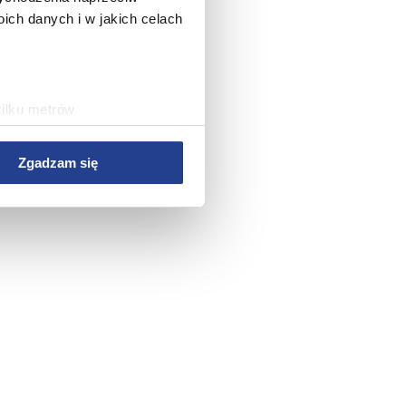
ch danych i w jakich celach
kilku metrów
ch (fingerprinting, czyli
Zgadzam się
sne preferencje w
sekcji
j chwili.
 treści i reklam, aby
ersji rozszerzonych Google.
wym, reklamowym i
bie lub uzyskanymi podczas
rwisu, zapamiętania
rawy wydajności Serwisu,
rwisu, dostosowywania
az w celach marketingowych.