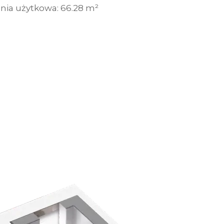
nia użytkowa:
66.28 m²
bowe, pozyskane w związku z wykorzystywaniem plików cookie 
ko usługodawcę Serwisu w ww. celach oraz mogą być również pr
ku z powyższym użytkownik ma prawo do dostępu do swoich da
raniczenia przetwarzania, wniesienia sprzeciwu wobec przetwarz
sa Urzędu Ochrony Danych Osobowych. Szczegółowe informacje 
e oraz inne informacje dotyczące prywatności związane z korz
 pliki cookie
.
 się” wyrażasz zgodę na wykorzystywanie w Serwisie wszys
j Partnerów we wskazanych powyżej celach.
Wyrażenie zgody j
any ustawień dotyczących plików cookie w każdej chwili za po
dostępnego z poziomu
Polityki prywatności – pliki cookie
.
 wybory dotyczące plików cookie i udzielić zgody na wyko
ych przez Ciebie celach poprzez wybranie opcji „Dostosuj w