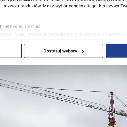
 rozwoju produktów. Masz wybór odnośnie tego, kto używa Twoi
chcielibyśmy również:
zące Twojej lokalizacji geograficznej z dokładnością nawet do 
rządzenie, aktywnie analizując charakteryzującego je zbiory dany
Dostosuj wybory
 tego, jak Twoje osobiste dane są przetwarzane oraz ustaw wła
plików cookie możesz zmienić lub wycofać swoją zgodę w dowolne
plików cookie. Wykorzystujemy pliki cookie do spersonalizowania
ciowe i analizować ruch w naszej witrynie. Korzystamy z konw
stasz z naszej witryny, udostępniamy partnerom społecznościo
ą połączyć te informacje z innymi danymi otrzymanymi od Cie
ą pliki cookie w celach zapewnienia prawidłowego działania Se
a ustawień i wszelkich wyborów dokonywanych w Serwisie, pop
w jaki sposób użytkownicy korzystają z Serwisu, ulepszania Se
encji użytkowników, tworzenia statystyk użytkowania Serwisu or