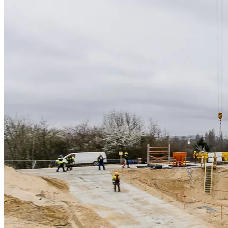
Informacje, w tym dane oso
przez Spravia Sp. z o.o. ja
Spravia Sp. z o.o. W związ
sprostowania, usunięcia, og
wniesienia skargi do Preze
wykorzystywanych w Serwisi
są w
Polityce prywatności –
Wybierając opcję „Zgadzam
Spravia Sp. z o.o. oraz je
wycofać zgodę i dokonać zmi
„Ustawienia plików cookie” 
Możesz również dostosować
w Serwisie tylko w wybran