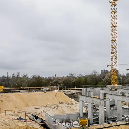
bowe, pozyskane w związku z wykorzystywaniem plików cookie 
ko usługodawcę Serwisu w ww. celach oraz mogą być również pr
ku z powyższym użytkownik ma prawo do dostępu do swoich da
raniczenia przetwarzania, wniesienia sprzeciwu wobec przetwarz
sa Urzędu Ochrony Danych Osobowych. Szczegółowe informacje 
e oraz inne informacje dotyczące prywatności związane z korz
 pliki cookie
.
 się” wyrażasz zgodę na wykorzystywanie w Serwisie wszys
j Partnerów we wskazanych powyżej celach.
Wyrażenie zgody j
any ustawień dotyczących plików cookie w każdej chwili za po
dostępnego z poziomu
Polityki prywatności – pliki cookie
.
 wybory dotyczące plików cookie i udzielić zgody na wyko
ych przez Ciebie celach poprzez wybranie opcji „Dostosuj w