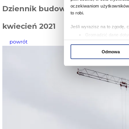
oczekiwaniom użytkowników i
Dziennik budowy
to robi.
kwiecień 2021
Jeśli wyrazisz na to zgodę, 
Gromadzić dane dotyc
powrót
Identyfikować Twoje u
wirtualny odcisk palca)
Odmowa
Dowiedz się więcej odnośnie
szczegółów
. W Deklaracji 
Niniejsza strona korzysta z 
oferować funkcje społecznoś
Informacje o tym, jak korzy
analitycznym. Partnerzy mog
korzystania z ich usług.
W serwisie wykorzystywane s
wybranych przez użytkownik
zbierania informacji o tym, 
działania Serwisu do prefer