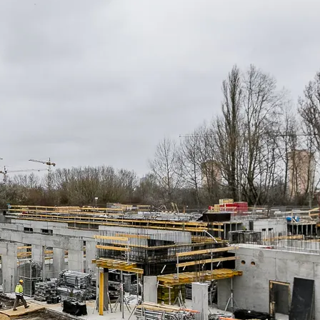
w Serwisie, przetwarzane są
zetwarzane przez Partnerów
nych osobowych, ich
ania, a także prawo do
o plikach cookie
ystaniem z Serwisu dostępne
tkich plików cookie przez
est dobrowolne. Możesz
średnictwem panelu
rzystywanie plików cookie
ybory”.