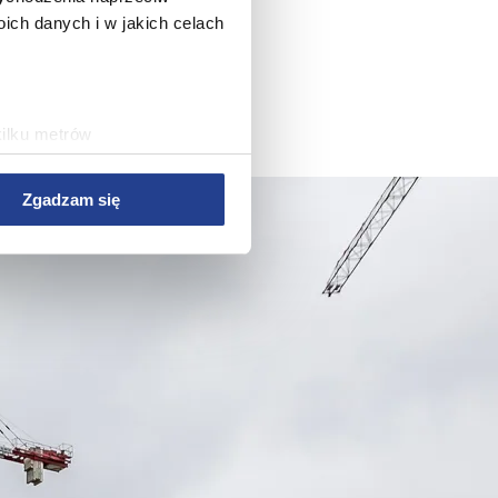
ch danych i w jakich celach
kilku metrów
ch (fingerprinting, czyli
Zgadzam się
sne preferencje w
sekcji
j chwili.
 treści i reklam, aby
ersji rozszerzonych Google.
wym, reklamowym i
bie lub uzyskanymi podczas
rwisu, zapamiętania
rawy wydajności Serwisu,
rwisu, dostosowywania
az w celach marketingowych.