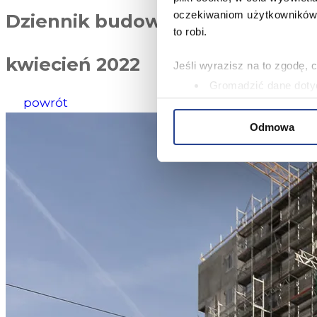
oczekiwaniom użytkowników i
Dziennik budowy
to robi.
kwiecień 2022
Jeśli wyrazisz na to zgodę, 
Gromadzić dane dotyc
powrót
Identyfikować Twoje u
wirtualny odcisk palca)
Odmowa
Dowiedz się więcej odnośnie
szczegółów
. W Deklaracji 
Niniejsza strona korzysta z 
oferować funkcje społecznoś
Informacje o tym, jak korzy
analitycznym. Partnerzy mog
korzystania z ich usług.
W serwisie wykorzystywane s
wybranych przez użytkownik
zbierania informacji o tym, 
działania Serwisu do prefer