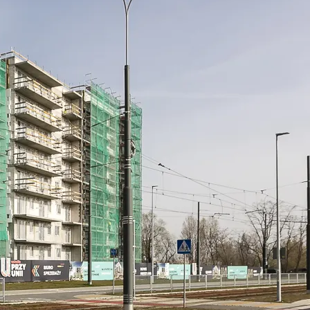
w Serwisie, przetwarzane są
zetwarzane przez Partnerów
nych osobowych, ich
ania, a także prawo do
o plikach cookie
ystaniem z Serwisu dostępne
tkich plików cookie przez
est dobrowolne. Możesz
średnictwem panelu
rzystywanie plików cookie
ybory”.