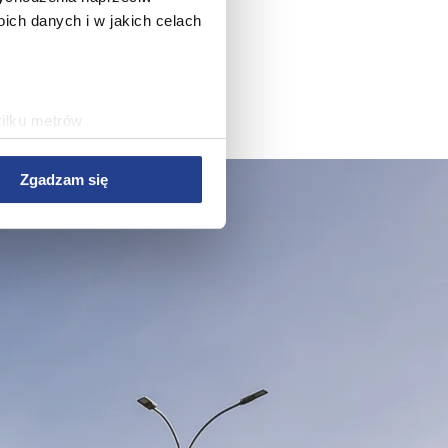
ch danych i w jakich celach
kilku metrów
ch (fingerprinting, czyli
Zgadzam się
sne preferencje w
sekcji
j chwili.
 treści i reklam, aby
ersji rozszerzonych Google.
wym, reklamowym i
bie lub uzyskanymi podczas
rwisu, zapamiętania
rawy wydajności Serwisu,
rwisu, dostosowywania
az w celach marketingowych.