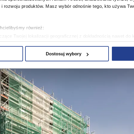
 rozwoju produktów. Masz wybór odnośnie tego, kto używa Twoi
chcielibyśmy również:
zące Twojej lokalizacji geograficznej z dokładnością nawet do 
rządzenie, aktywnie analizując charakteryzującego je zbiory dany
Dostosuj wybory
 tego, jak Twoje osobiste dane są przetwarzane oraz ustaw wła
plików cookie możesz zmienić lub wycofać swoją zgodę w dowolne
plików cookie. Wykorzystujemy pliki cookie do spersonalizowania
ciowe i analizować ruch w naszej witrynie. Korzystamy z konw
stasz z naszej witryny, udostępniamy partnerom społecznościo
ą połączyć te informacje z innymi danymi otrzymanymi od Cie
ą pliki cookie w celach zapewnienia prawidłowego działania Se
a ustawień i wszelkich wyborów dokonywanych w Serwisie, pop
w jaki sposób użytkownicy korzystają z Serwisu, ulepszania Se
encji użytkowników, tworzenia statystyk użytkowania Serwisu or