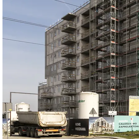
Informacje, w tym dane oso
przez Spravia Sp. z o.o. ja
Spravia Sp. z o.o. W związ
sprostowania, usunięcia, og
wniesienia skargi do Preze
wykorzystywanych w Serwisi
są w
Polityce prywatności –
Wybierając opcję „Zgadzam
Spravia Sp. z o.o. oraz je
wycofać zgodę i dokonać zmi
„Ustawienia plików cookie” 
Możesz również dostosować
w Serwisie tylko w wybran