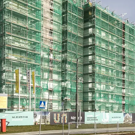
bowe, pozyskane w związku z wykorzystywaniem plików cookie 
ko usługodawcę Serwisu w ww. celach oraz mogą być również pr
ku z powyższym użytkownik ma prawo do dostępu do swoich da
raniczenia przetwarzania, wniesienia sprzeciwu wobec przetwarz
sa Urzędu Ochrony Danych Osobowych. Szczegółowe informacje 
e oraz inne informacje dotyczące prywatności związane z korz
 pliki cookie
.
 się” wyrażasz zgodę na wykorzystywanie w Serwisie wszys
j Partnerów we wskazanych powyżej celach.
Wyrażenie zgody j
any ustawień dotyczących plików cookie w każdej chwili za po
dostępnego z poziomu
Polityki prywatności – pliki cookie
.
 wybory dotyczące plików cookie i udzielić zgody na wyko
ych przez Ciebie celach poprzez wybranie opcji „Dostosuj w