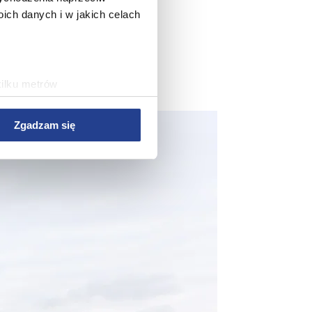
ch danych i w jakich celach
kilku metrów
ch (fingerprinting, czyli
Zgadzam się
sne preferencje w
sekcji
j chwili.
 treści i reklam, aby
ersji rozszerzonych Google.
wym, reklamowym i
bie lub uzyskanymi podczas
rwisu, zapamiętania
rawy wydajności Serwisu,
rwisu, dostosowywania
az w celach marketingowych.