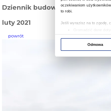
oczekiwaniom użytkowników i
Dziennik budowy
to robi.
luty 2021
Jeśli wyrazisz na to zgodę, 
Gromadzić dane dotyc
powrót
Identyfikować Twoje u
wirtualny odcisk palca)
Odmowa
Dowiedz się więcej odnośnie
szczegółów
. W Deklaracji 
Niniejsza strona korzysta z 
oferować funkcje społecznoś
Informacje o tym, jak korzy
analitycznym. Partnerzy mog
korzystania z ich usług.
W serwisie wykorzystywane s
wybranych przez użytkownik
zbierania informacji o tym, 
działania Serwisu do prefer