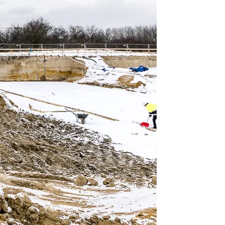
w Serwisie, przetwarzane są
zetwarzane przez Partnerów
nych osobowych, ich
ania, a także prawo do
o plikach cookie
ystaniem z Serwisu dostępne
tkich plików cookie przez
est dobrowolne. Możesz
średnictwem panelu
rzystywanie plików cookie
ybory”.