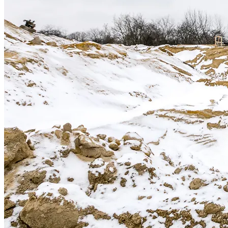
Informacje, w tym dane oso
przez Spravia Sp. z o.o. ja
Spravia Sp. z o.o. W związ
sprostowania, usunięcia, og
wniesienia skargi do Preze
wykorzystywanych w Serwisi
są w
Polityce prywatności –
Wybierając opcję „Zgadzam
Spravia Sp. z o.o. oraz je
wycofać zgodę i dokonać zmi
„Ustawienia plików cookie” 
Możesz również dostosować
w Serwisie tylko w wybran