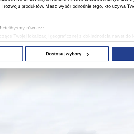
 rozwoju produktów. Masz wybór odnośnie tego, kto używa Twoi
chcielibyśmy również:
zące Twojej lokalizacji geograficznej z dokładnością nawet do 
rządzenie, aktywnie analizując charakteryzującego je zbiory dany
Dostosuj wybory
 tego, jak Twoje osobiste dane są przetwarzane oraz ustaw wła
plików cookie możesz zmienić lub wycofać swoją zgodę w dowolne
plików cookie. Wykorzystujemy pliki cookie do spersonalizowania
ciowe i analizować ruch w naszej witrynie. Korzystamy z konw
stasz z naszej witryny, udostępniamy partnerom społecznościo
ą połączyć te informacje z innymi danymi otrzymanymi od Cie
ą pliki cookie w celach zapewnienia prawidłowego działania Se
a ustawień i wszelkich wyborów dokonywanych w Serwisie, pop
w jaki sposób użytkownicy korzystają z Serwisu, ulepszania Se
encji użytkowników, tworzenia statystyk użytkowania Serwisu or