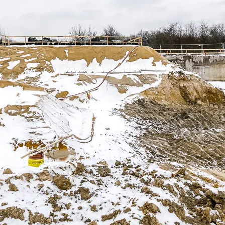
bowe, pozyskane w związku z wykorzystywaniem plików cookie 
ko usługodawcę Serwisu w ww. celach oraz mogą być również pr
ku z powyższym użytkownik ma prawo do dostępu do swoich da
raniczenia przetwarzania, wniesienia sprzeciwu wobec przetwarz
sa Urzędu Ochrony Danych Osobowych. Szczegółowe informacje 
e oraz inne informacje dotyczące prywatności związane z korz
 pliki cookie
.
 się” wyrażasz zgodę na wykorzystywanie w Serwisie wszys
j Partnerów we wskazanych powyżej celach.
Wyrażenie zgody j
any ustawień dotyczących plików cookie w każdej chwili za po
dostępnego z poziomu
Polityki prywatności – pliki cookie
.
 wybory dotyczące plików cookie i udzielić zgody na wyko
ych przez Ciebie celach poprzez wybranie opcji „Dostosuj w