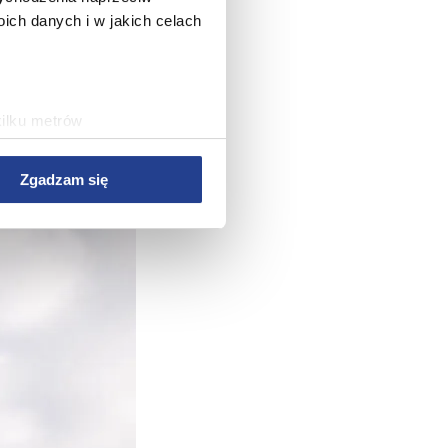
ch danych i w jakich celach
kilku metrów
ch (fingerprinting, czyli
Zgadzam się
sne preferencje w
sekcji
j chwili.
 treści i reklam, aby
ersji rozszerzonych Google.
wym, reklamowym i
bie lub uzyskanymi podczas
rwisu, zapamiętania
rawy wydajności Serwisu,
rwisu, dostosowywania
az w celach marketingowych.