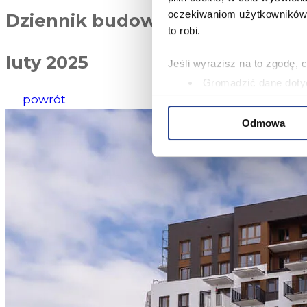
oczekiwaniom użytkowników i
Dziennik budowy
to robi.
luty 2025
Jeśli wyrazisz na to zgodę, 
Gromadzić dane dotyc
powrót
Identyfikować Twoje u
wirtualny odcisk palca)
Odmowa
Dowiedz się więcej odnośnie
szczegółów
. W Deklaracji 
Niniejsza strona korzysta z 
oferować funkcje społecznoś
Informacje o tym, jak korzy
analitycznym. Partnerzy mog
korzystania z ich usług.
W serwisie wykorzystywane s
wybranych przez użytkownik
zbierania informacji o tym, 
działania Serwisu do prefer