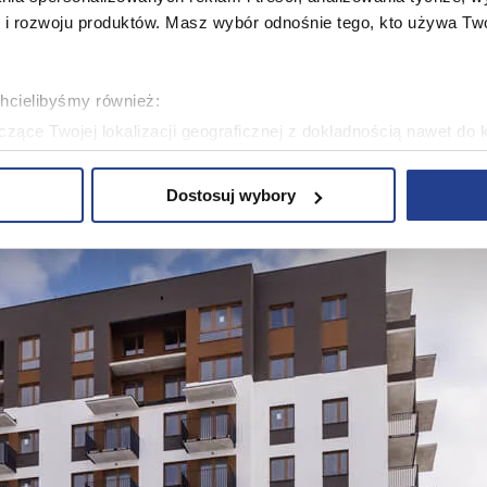
 rozwoju produktów. Masz wybór odnośnie tego, kto używa Twoi
chcielibyśmy również:
zące Twojej lokalizacji geograficznej z dokładnością nawet do 
rządzenie, aktywnie analizując charakteryzującego je zbiory dany
Dostosuj wybory
 tego, jak Twoje osobiste dane są przetwarzane oraz ustaw wła
plików cookie możesz zmienić lub wycofać swoją zgodę w dowolne
plików cookie. Wykorzystujemy pliki cookie do spersonalizowania
ciowe i analizować ruch w naszej witrynie. Korzystamy z konw
stasz z naszej witryny, udostępniamy partnerom społecznościo
ą połączyć te informacje z innymi danymi otrzymanymi od Cie
ą pliki cookie w celach zapewnienia prawidłowego działania Se
a ustawień i wszelkich wyborów dokonywanych w Serwisie, pop
w jaki sposób użytkownicy korzystają z Serwisu, ulepszania Se
encji użytkowników, tworzenia statystyk użytkowania Serwisu or