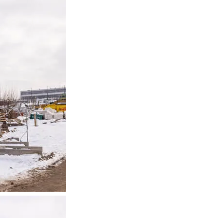
w Serwisie, przetwarzane są
zetwarzane przez Partnerów
nych osobowych, ich
ania, a także prawo do
o plikach cookie
ystaniem z Serwisu dostępne
tkich plików cookie przez
est dobrowolne. Możesz
średnictwem panelu
rzystywanie plików cookie
ybory”.