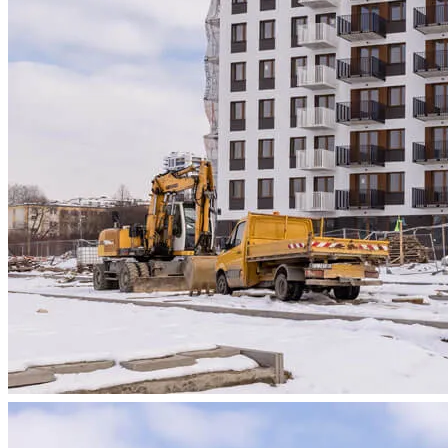
Informacje, w tym dane oso
przez Spravia Sp. z o.o. ja
Spravia Sp. z o.o. W związ
sprostowania, usunięcia, og
wniesienia skargi do Preze
wykorzystywanych w Serwisi
są w
Polityce prywatności –
Wybierając opcję „Zgadzam
Spravia Sp. z o.o. oraz je
wycofać zgodę i dokonać zmi
„Ustawienia plików cookie” 
Możesz również dostosować
w Serwisie tylko w wybran