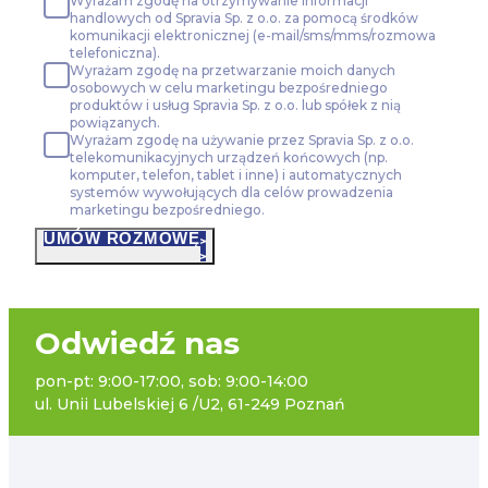
Wyrażam zgodę na otrzymywanie informacji
handlowych od Spravia Sp. z o.o. za pomocą środków
komunikacji elektronicznej (e-mail/sms/mms/rozmowa
telefoniczna).
Wyrażam zgodę na przetwarzanie moich danych
osobowych w celu marketingu bezpośredniego
produktów i usług Spravia Sp. z o.o. lub spółek z nią
powiązanych.
Wyrażam zgodę na używanie przez Spravia Sp. z o.o.
telekomunikacyjnych urządzeń końcowych (np.
komputer, telefon, tablet i inne) i automatycznych
systemów wywołujących dla celów prowadzenia
marketingu bezpośredniego.
UMÓW ROZMOWĘ
Odwiedź nas
pon-pt: 9:00-17:00, sob: 9:00-14:00
ul. Unii Lubelskiej 6 /U2, 61-249 Poznań