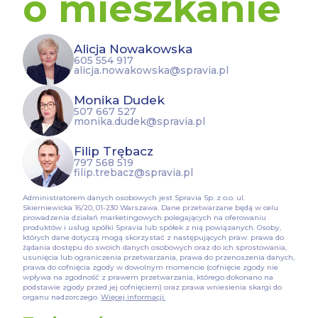
o mieszkanie
Alicja Nowakowska
605 554 917
alicja.nowakowska@spravia.pl
Monika Dudek
507 667 527
monika.dudek@spravia.pl
Filip Trębacz
797 568 519
filip.trebacz@spravia.pl
Administratorem danych osobowych jest Spravia Sp. z o.o. ul.
Skierniewicka 16/20, 01-230 Warszawa. Dane przetwarzane będą w celu
prowadzenia działań marketingowych polegających na oferowaniu
produktów i usług spółki Spravia lub spółek z nią powiązanych. Osoby,
których dane dotyczą mogą skorzystać z następujących praw: prawa do
żądania dostępu do swoich danych osobowych oraz do ich sprostowania,
usunięcia lub ograniczenia przetwarzania, prawa do przenoszenia danych,
prawa do cofnięcia zgody w dowolnym momencie (cofnięcie zgody nie
wpływa na zgodność z prawem przetwarzania, którego dokonano na
podstawie zgody przed jej cofnięciem) oraz prawa wniesienia skargi do
organu nadzorczego.
Więcej informacji.